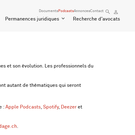
Documents
Podcasts
Annonces
Contact
Permanences juridiques
Recherche d'avocats
es et son évolution. Les professionnels du
 sont autant de thématiques qui seront
e :
Apple Podcasts
,
Spotify
,
Deezer
et
dage.ch
.