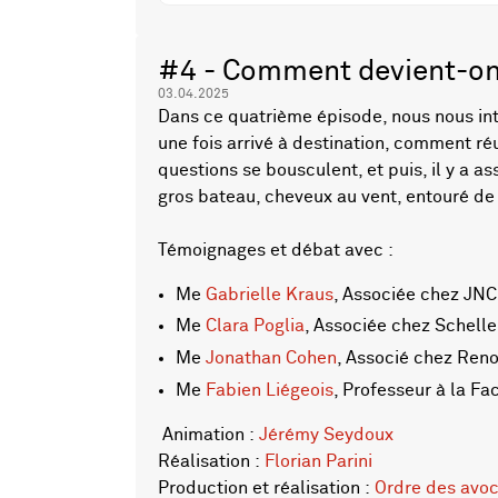
#4 - Comment devient-on
03.04.2025
Dans ce quatrième épisode, nous nous int
une fois arrivé à destination, comment réu
questions se bousculent, et puis, il y a as
gros bateau, cheveux au vent, entouré d
Témoignages et débat avec :
Me
Gabrielle Kraus
, Associée chez JNC
Me
Clara Poglia
, Associée chez Schell
Me
Jonathan Cohen
, Associé chez Reno
Me
Fabien Liégeois
, Professeur à la Fa
Animation :
Jérémy Seydoux
Réalisation :
Florian Parini
Production et réalisation :
Ordre des avo