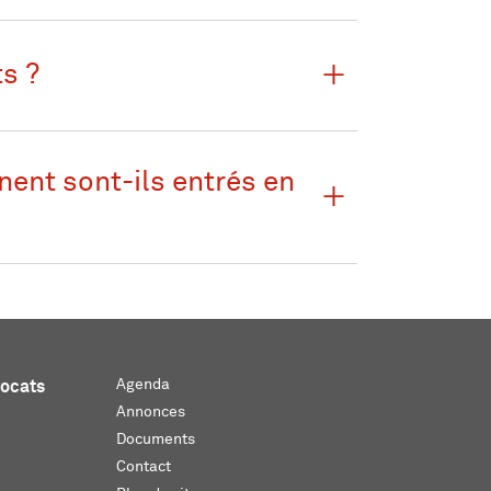
s ?
nent sont-ils entrés en
Agenda
vocats
Annonces
Documents
Contact