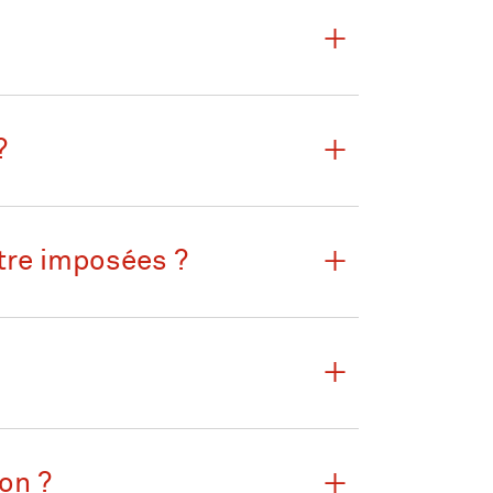
?
tre imposées ?
on ?