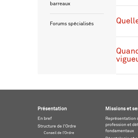
barreaux
Quell
Forums spécialisés
Quand 
vigue
Présentation
Missions et se
En bref
Représentation d
profession et dé
Structure de l'Ordre
fondamentaux
Conseil de l'Ordre