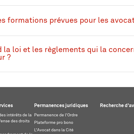
es formations prévues pour les avocat
la loi et les règlements qui la concer
ur ?
rvices
Permanences juridiques
Recherche d'a
es intérêts de la
Permanence de l'Ordre
fense des droits
Plateforme pro bono
L'Avocat dans la Cité