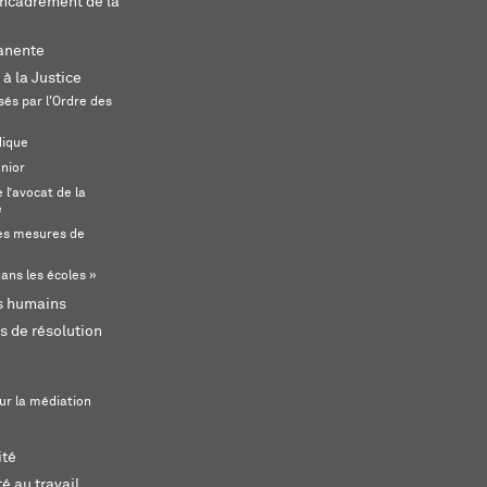
encadrement de la
anente
 à la Justice
és par l'Ordre des
dique
unior
l’avocat de la
e
s mesures de
ans les écoles »
ts humains
s de résolution
ur la médiation
ité
é au travail