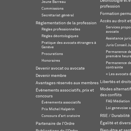
Déontologie et 
Jeune Barreau
profession
Commissions
Formation perm
Secrétariat général
Accès au droit et
Réglementation de la profession
Services propos
Règles professionnelles
avocats
Règles déontologiques
Assistance juri
Pratique des avocats étrangers à
Juris Conseil J
Genève
Permanence de 
Procurations
première heur
Honoraires
Permanence de
contrainte
Devenir avocat ou avocate
« Les avocats d
Devenir membre
Libertés et droi
Avantages réservés aux membres
Modes alternatif
Événements associatifs, prix et
des conflits
concours
FAQ Médiation
Événements associatifs
Loi genevoise s
Prix Michel Halpérin
RSE / Durabilité
Concours d'art oratoire
Égalité et divers
Partenaire de l'Ordre
Bien-être et sant