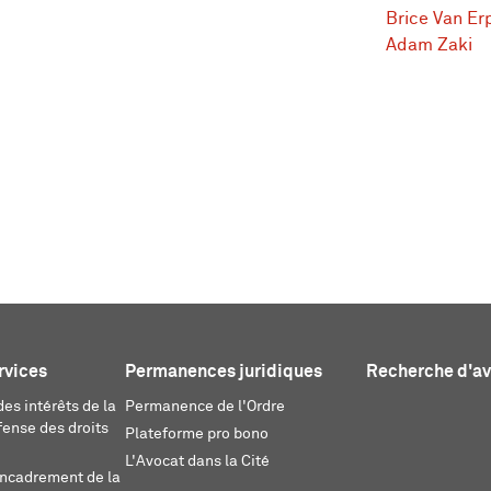
Brice Van Er
Adam Zaki
rvices
Permanences juridiques
Recherche d'a
es intérêts de la
Permanence de l'Ordre
fense des droits
Plateforme pro bono
L'Avocat dans la Cité
encadrement de la