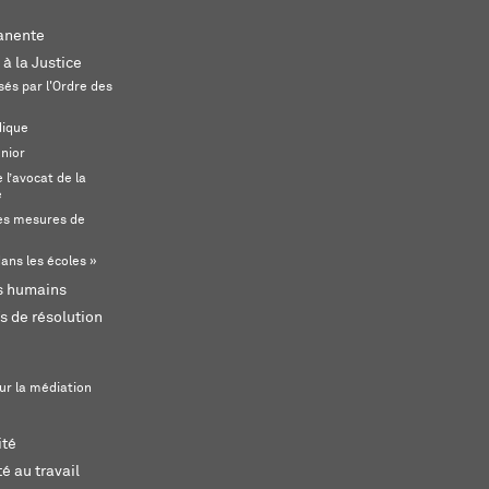
anente
 à la Justice
és par l'Ordre des
dique
unior
l’avocat de la
e
s mesures de
ans les écoles »
ts humains
s de résolution
ur la médiation
ité
é au travail