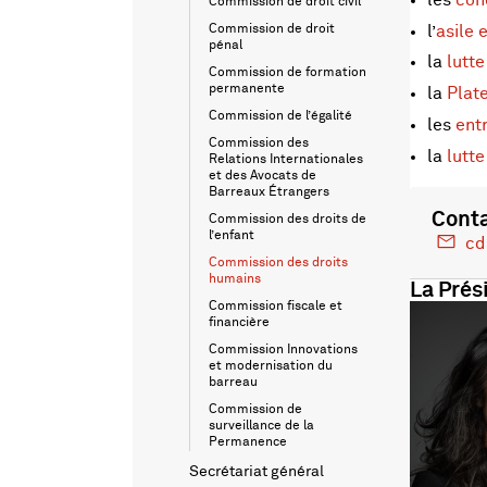
Commission de droit civil
l’
asile 
Commission de droit
pénal
la
lutte
Commission de formation
permanente
la
Plat
Commission de l’égalité
les
ent
Commission des
la
lutte
Relations Internationales
et des Avocats de
Barreaux Étrangers
Cont
Commission des droits de
l’enfant
cd
Commission des droits
humains
La Prés
Commission fiscale et
financière
Commission Innovations
et modernisation du
barreau
Commission de
surveillance de la
Permanence
Secrétariat général