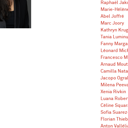
Raphaël Jak
Marie-Hélèn
Abel Joffré
Marc Joory
Kathryn Krug
Tania Luminu
Fanny Marga
Léonard Mic
Francesco M
Arnaud Mout
Camilla Nata
Jacopo Ogra
Milena Peev
Xenia Rivkin
Luana Rober
Céline Squar
Sofia Suarez
Florian Thie
Anton Valléli