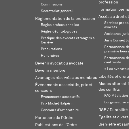
profession
Commissions
Formation perm
Secrétariat général
Accès au droit et
Réglementation de la profession
Services propos
Règles professionnelles
avocats
Règles déontologiques
Assistance juri
Pratique des avocats étrangers à
Juris Conseil J
Genève
Permanence de 
Procurations
première heur
Honoraires
Permanence de
contrainte
Devenir avocat ou avocate
« Les avocats d
Devenir membre
Libertés et droi
Avantages réservés aux membres
Modes alternatif
Événements associatifs, prix et
des conflits
concours
FAQ Médiation
Événements associatifs
Loi genevoise s
Prix Michel Halpérin
RSE / Durabilité
Concours d'art oratoire
Égalité et divers
Partenaire de l'Ordre
Bien-être et sant
Publications de l'Ordre