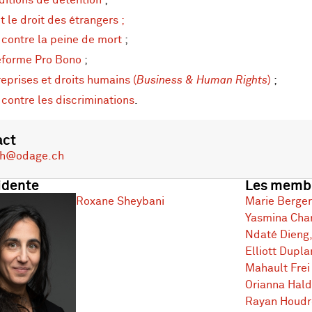
et le droit des étrangers ;
 contre la peine de mort
;
eforme Pro Bono
;
reprises et droits humains (
Business & Human Rights
)
;
 contre les discriminations
.
act
h@odage.ch
idente
Les membr
Roxane Sheybani
Marie Berger
Yasmina Cha
Ndaté Dieng,
Elliott Dupla
Mahault Frei
Orianna Hal
Rayan Houdro