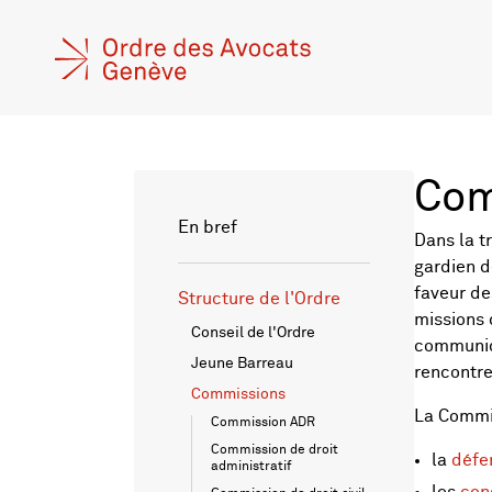
Com
En bref
Dans la t
gardien d
faveur de
Structure de l'Ordre
missions 
Conseil de l'Ordre
communiqu
Jeune Barreau
rencontre
Commissions
La Commis
Commission ADR
Commission de droit
la
défe
administratif
les
con