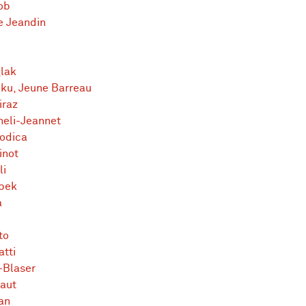
ob
e Jeandin
lak
ku, Jeune Barreau
iraz
heli-Jeannet
odica
inot
li
bek
a
to
atti
-Blaser
baut
an